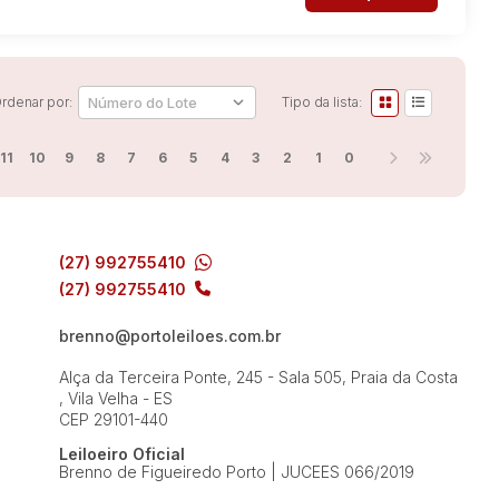
rdenar por:
Tipo da lista:
11
10
9
8
7
6
5
4
3
2
1
0
(27) 992755410
(27) 992755410
brenno@portoleiloes.com.br
Alça da Terceira Ponte, 245 - Sala 505, Praia da Costa
, Vila Velha - ES
CEP 29101-440
Leiloeiro Oficial
Brenno de Figueiredo Porto | JUCEES 066/2019