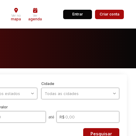
Entrar
Criar conta
Ver no
Ver
mapa
agenda
Cidade
valor
até
R$
Pesquisar