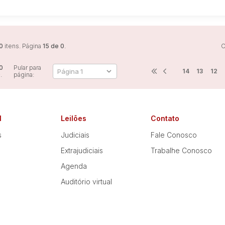
0
itens. Página
15 de 0
.
O
0
Pular para
14
13
12
0
.
página:
l
Leilões
Contato
s
Judiciais
Fale Conosco
Extrajudiciais
Trabalhe Conosco
Agenda
Auditório virtual