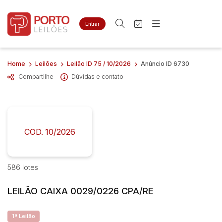
Entrar
Criar conta
Entrar
Site
Busca por palavra-chave
Home
Leilões
Leilão ID 75 / 10/2026
Anúncio ID 6730
Agenda
Home
Compartilhe
Dúvidas e contato
Quem Somos
Quem Somos
Categoria
Subcategoria
Contato
Eventos
Fale Conosco
Busca por categoria
Estados
Cidade
COD. 10/2026
Bairro
Comitente
586 lotes
LEILÃO CAIXA 0029/0226 CPA/RE
Judiciais
Extrajudiciais
Faixa de valor
1ª Leilão
R$
R$
até