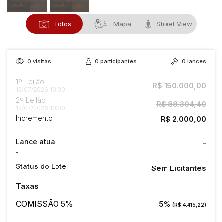
Fotos
Mapa
Street View
0
visitas
0
participantes
0
lances
1º Leilão
R$ 150.000,00
13/07/2026 10:00
2º Leilão
R$ 88.304,40
17/07/2026 10:00
Incremento
R$ 2.000,00
Lance atual
-
-
Status do Lote
Sem Licitantes
Taxas
COMISSÃO 5%
5%
(R$ 4.415,22)