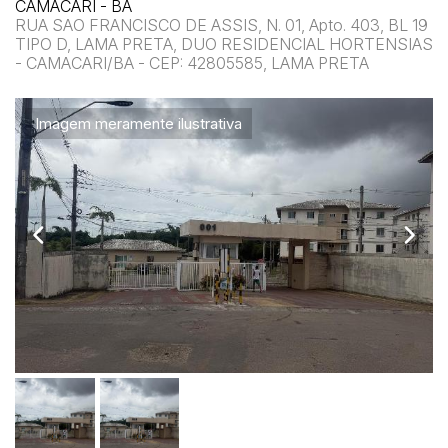
CAMACARI - BA
RUA SAO FRANCISCO DE ASSIS, N. 01, Apto. 403, BL 19
TIPO D, LAMA PRETA, DUO RESIDENCIAL HORTENSIAS
- CAMACARI/BA - CEP: 42805585, LAMA PRETA
Imagem meramente ilustrativa