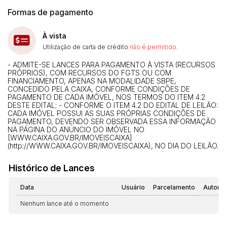
Formas de pagamento
À vista
Utilização de carta de crédito
não é permitido
.
- ADMITE-SE LANCES PARA PAGAMENTO À VISTA (RECURSOS
PRÓPRIOS), COM RECURSOS DO FGTS OU COM
FINANCIAMENTO, APENAS NA MODALIDADE SBPE,
CONCEDIDO PELA CAIXA, CONFORME CONDIÇÕES DE
PAGAMENTO DE CADA IMÓVEL, NOS TERMOS DO ITEM 4.2
DESTE EDITAL; - CONFORME O ITEM 4.2 DO EDITAL DE LEILÃO:
CADA IMÓVEL POSSUI AS SUAS PRÓPRIAS CONDIÇÕES DE
PAGAMENTO, DEVENDO SER OBSERVADA ESSA INFORMAÇÃO
NA PÁGINA DO ANÚNCIO DO IMÓVEL NO
[WWW.CAIXA.GOV.BR/IMOVEISCAIXA]
(http://WWW.CAIXA.GOV.BR/IMOVEISCAIXA), NO DIA DO LEILÃO.
Histórico de Lances
Data
Usuário
Parcelamento
Automá
Nenhum lance até o momento