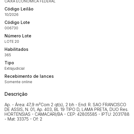
CAIXA ECONOMICA FEDERAL
Código Leilão
10/2026
Habilite-se para efetuar lances ou
Código Lote
Histórico de Propostas
propostas
006730
Envie sua Proposta
Número Lote
(Art. 895, CPC)
Data
Usuário
Valor
LOTE 20
14/04/2025 18:43:11
TIAGOFELIPE
R$ 1,00
Habilitados
365
Clique aqui para fazer login
14/04/2025 18:43:11
TIAGOFELIPE
R$ 1,00
Tipo
14/04/2025 18:43:11
TIAGOFELIPE
R$ 1,00
Extrajudicial
Recebimento de lances
Somente online
Descrição
Ap. - Área: 47,9 m²Com 2 qt(s), 2 bh - End: R. SAO FRANCISCO
DE ASSIS, N. 01, Ap. 403, BL 19 TIPO D, LAMA PRETA, DUO Res.
HORTENSIAS - CAMACARI/BA - CEP: 42805585 - IPTU: 2031788
- Mat: 33375 - Of: 2