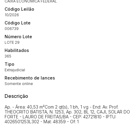
CAIXA ECONOMICA FEDERAL
Clique aqui para fazer login
14/04/2025 18:43:11
TIAGOFELIPE
R$ 1,00
Código Leilão
10/2026
14/04/2025 18:43:11
TIAGOFELIPE
R$ 1,00
Código Lote
006739
Número Lote
LOTE 29
Habilitados
365
Tipo
Extrajudicial
Recebimento de lances
Somente online
Descrição
Ap. - Área: 40,53 m²Com 2 qt(s), 1 bh, 1 vg - End: Av. Prof.
THEOCRITO BATISTA, N. 1253, Ap. 302, BL 12, CAJI, SOLAR DO
FORTE - LAURO DE FREITAS/BA - CEP: 42721810 - IPTU:
4026501253L302 - Mat: 48359 - Of: 1