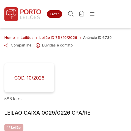
Entrar
Criar conta
Entrar
Site
Busca por palavra-chave
Home
Leilões
Leilão ID 75 / 10/2026
Anúncio ID 6739
Agenda
Home
Compartilhe
Dúvidas e contato
Quem Somos
Quem Somos
Categoria
Subcategoria
Contato
Eventos
Fale Conosco
Busca por categoria
Estados
Cidade
COD. 10/2026
Bairro
Comitente
586 lotes
LEILÃO CAIXA 0029/0226 CPA/RE
Judiciais
Extrajudiciais
Faixa de valor
1ª Leilão
R$
R$
até