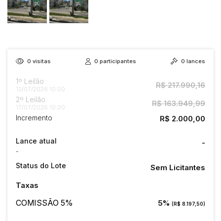
0
visitas
0
participantes
0
lances
1º Leilão
R$ 217.990,16
13/07/2026 10:00
2º Leilão
R$ 163.949,99
17/07/2026 10:00
Incremento
R$ 2.000,00
Lance atual
-
-
Status do Lote
Sem Licitantes
Taxas
COMISSÃO 5%
5%
(R$ 8.197,50)