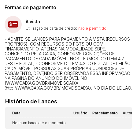
Formas de pagamento
À vista
Utilização de carta de crédito
não é permitido
.
- ADMITE-SE LANCES PARA PAGAMENTO À VISTA (RECURSOS
PRÓPRIOS), COM RECURSOS DO FGTS OU COM
FINANCIAMENTO, APENAS NA MODALIDADE SBPE,
CONCEDIDO PELA CAIXA, CONFORME CONDIÇÕES DE
PAGAMENTO DE CADA IMÓVEL, NOS TERMOS DO ITEM 4.2
DESTE EDITAL; - CONFORME O ITEM 4.2 DO EDITAL DE LEILÃO:
CADA IMÓVEL POSSUI AS SUAS PRÓPRIAS CONDIÇÕES DE
PAGAMENTO, DEVENDO SER OBSERVADA ESSA INFORMAÇÃO
NA PÁGINA DO ANÚNCIO DO IMÓVEL NO
[WWW.CAIXA.GOV.BR/IMOVEISCAIXA]
(http://WWW.CAIXA.GOV.BR/IMOVEISCAIXA), NO DIA DO LEILÃO.
Histórico de Lances
Data
Usuário
Parcelamento
Automá
Nenhum lance até o momento