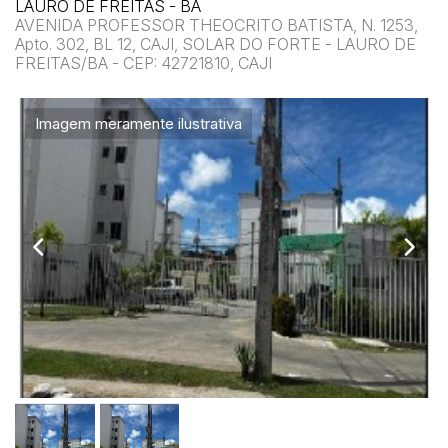
LAURO DE FREITAS - BA
AVENIDA PROFESSOR THEOCRITO BATISTA, N. 1253,
Apto. 302, BL 12, CAJI, SOLAR DO FORTE - LAURO DE
FREITAS/BA - CEP: 42721810, CAJI
Imagem meramente ilustrativa