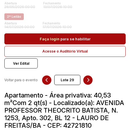
Abertura
Fechamento
28/05/2026 00:00
13/07/2026 10:00
2ª Leilão
Pesquisar
Abertura
Fechamento
14/07/2026 00:00
17/07/2026 10:00
Faça login
para se habilitar
Acesse o Auditório Virtual
Ver Edital
Voltar para o evento
Apartamento - Área privativa: 40,53
m²Com 2 qt(s) - Localizado(a): AVENIDA
PROFESSOR THEOCRITO BATISTA, N.
1253, Apto. 302, BL 12 - LAURO DE
FREITAS/BA - CEP: 42721810