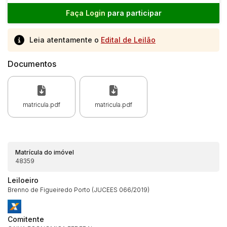
Faça Login
para participar
Leia atentamente o
Edital de Leilão
Documentos
matricula.pdf
matricula.pdf
Matrícula do imóvel
48359
Habilite-se para efetuar lances ou
Leiloeiro
Histórico de Propostas
propostas
Brenno de Figueiredo Porto (JUCEES 066/2019)
Envie sua Proposta
(Art. 895, CPC)
Data
Usuário
Valor
Comitente
14/04/2025 18:43:11
TIAGOFELIPE
R$ 1,00