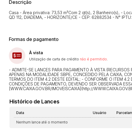
Descrição
Casa - Área privativa: 73,53 m²Com 2 qt(s), 2 Banheiro(s), - 
QD 112, DIADEMA, - HORIZONTE/CE - CEP: 62882534 - N° IPTU:
Formas de pagamento
À vista
Utilização de carta de crédito
não é permitido
.
- ADMITE-SE LANCES PARA PAGAMENTO À VISTA (RECURSOS
APENAS NA MODALIDADE SBPE, CONCEDIDO PELA CAIXA, C
TERMOS DO ITEM 4.2 DESTE EDITAL; - CONFORME O ITEM 4.2
CONDIÇÕES DE PAGAMENTO, DEVENDO SER OBSERVADA ESSA
[WWW.CAIXA.GOV.BR/IMOVEISCAIXA](http://WWW.CAIXA.GOV.BR
Histórico de Lances
Data
Usuário
Parcela
Nenhum lance até o momento