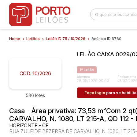
Home
Leilões
Leilão ID 75 / 10/2026
Anúncio ID 6760
Busca por palavra-chave
Categoria
LEILÃO CAIXA 0029/0
Bairro
Comitente
1ª Leilão
COD. 10/2026
Abertura
Fechamento
28/05/2026 00:00
13/07/2026
Faça login
para se habilita
586 lotes
Casa - Área privativa: 73,53 m²Com 2 q
CARVALHO, N. 1080, LT 215-A, QD 112 
HORIZONTE - CE
RUA ZULEIDE BEZERRA DE CARVALHO, N. 1080, LT 215-