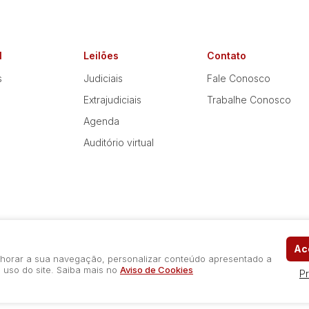
l
Leilões
Contato
s
Judiciais
Fale Conosco
Extrajudiciais
Trabalhe Conosco
Agenda
Auditório virtual
Ace
elhorar a sua navegação, personalizar conteúdo apresentado a
 uso do site. Saiba mais no
Aviso de Cookies
P
Política de Privacidade
Aviso de Cookies
Termos d