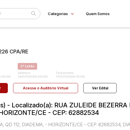
Categorias
Quem Somos
Home
Subcategoria
Esta
Eventos
226 CPA/RE
Fale Conosco
Faixa
2ª Leilão
Judiciais
Extrajudiciais
R$
Abertura
Fechamento
 10:00
14/07/2026 00:00
17/07/2026 10:00
r
Acesse o Auditório Virtual
Ver Edital
t(s) - Localizado(a): RUA ZULEIDE BEZERRA
- HORIZONTE/CE - CEP: 62882534
A, QD 112, DIADEMA, - HORIZONTE/CE - CEP: 62882534, D