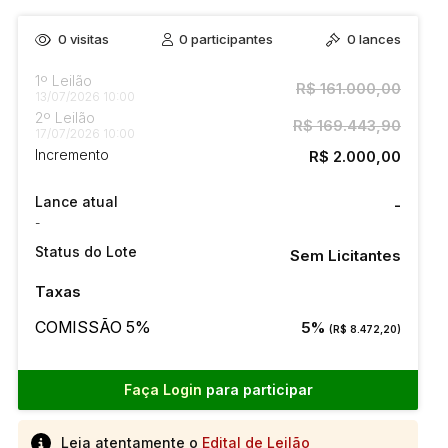
0
visitas
0
participantes
0
lances
1º Leilão
R$ 161.000,00
13/07/2026 10:00
2º Leilão
R$ 169.443,90
17/07/2026 10:00
Incremento
R$ 2.000,00
Lance atual
-
-
Status do Lote
Sem Licitantes
Taxas
COMISSÃO 5%
5%
(R$ 8.472,20)
Faça Login
para participar
Leia atentamente o
Edital de Leilão