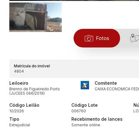
Fotos
Matrícula do imóvel
Habilite-se para efetu
4804
Leiloeiro
Comitente
Brenno de Figueiredo Porto
CAIXA ECONOMICA FED
(JUCEES 066/2019)
Código Leilão
Código Lote
Nú
10/2026
006760
LO
Tipo
Recebimento de lances
Extrajudicial
Somente online
Envie sua Proposta