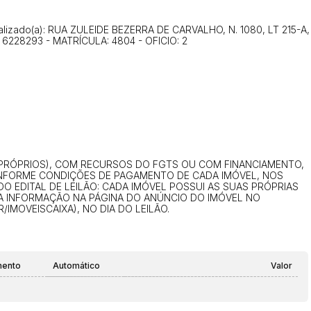
Clique aqui para fazer login
14/04/2025 18:43:11
TIAGOFELIPE
Localizado(a): RUA ZULEIDE BEZERRA DE CARVALHO, N. 1080, LT 215-A,
 6228293 - MATRÍCULA: 4804 - OFICIO: 2
14/04/2025 18:43:11
TIAGOFELIPE
14/04/2025 18:43:11
TIAGOFELIPE
 PRÓPRIOS), COM RECURSOS DO FGTS OU COM FINANCIAMENTO,
ONFORME CONDIÇÕES DE PAGAMENTO DE CADA IMÓVEL, NOS
 DO EDITAL DE LEILÃO: CADA IMÓVEL POSSUI AS SUAS PRÓPRIAS
 INFORMAÇÃO NA PÁGINA DO ANÚNCIO DO IMÓVEL NO
/IMOVEISCAIXA), NO DIA DO LEILÃO.
mento
Automático
Valor