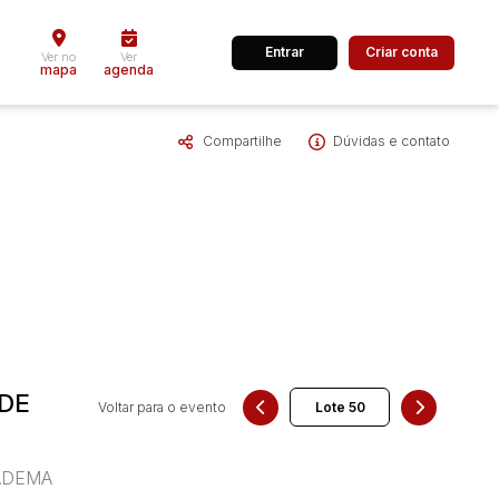
Entrar
Criar conta
Ver no
Ver
mapa
agenda
Compartilhe
Dúvidas e contato
dos
Cidade
 de valor
até
R$
Pesquisar
 DE
Voltar para o evento
IADEMA