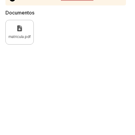
Documentos
matricula.pdf
 CPC)
Consulte a Lei aqui
Valor