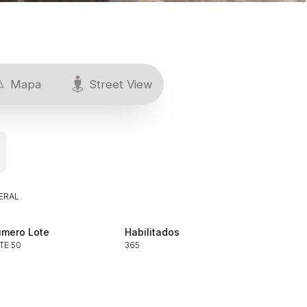
Mapa
Street View
ar lances ou propostas
ERAL
mero Lote
Habilitados
TE 50
365
Histórico de Propostas
(Art. 895,
Data
Usuário