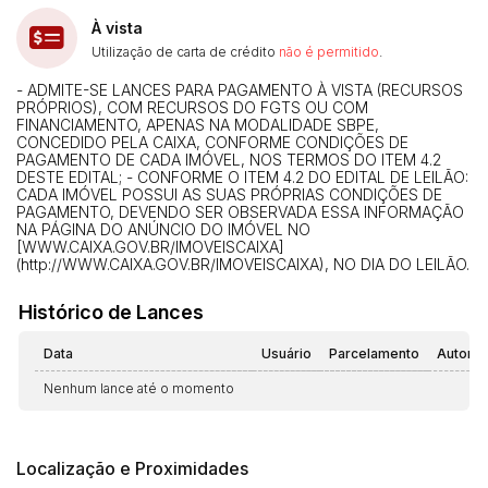
À vista
Utilização de carta de crédito
não é permitido
.
- ADMITE-SE LANCES PARA PAGAMENTO À VISTA (RECURSOS
PRÓPRIOS), COM RECURSOS DO FGTS OU COM
FINANCIAMENTO, APENAS NA MODALIDADE SBPE,
CONCEDIDO PELA CAIXA, CONFORME CONDIÇÕES DE
PAGAMENTO DE CADA IMÓVEL, NOS TERMOS DO ITEM 4.2
DESTE EDITAL; - CONFORME O ITEM 4.2 DO EDITAL DE LEILÃO:
CADA IMÓVEL POSSUI AS SUAS PRÓPRIAS CONDIÇÕES DE
PAGAMENTO, DEVENDO SER OBSERVADA ESSA INFORMAÇÃO
NA PÁGINA DO ANÚNCIO DO IMÓVEL NO
[WWW.CAIXA.GOV.BR/IMOVEISCAIXA]
(http://WWW.CAIXA.GOV.BR/IMOVEISCAIXA), NO DIA DO LEILÃO.
Histórico de Lances
Data
Usuário
Parcelamento
Automá
Nenhum lance até o momento
Localização e Proximidades