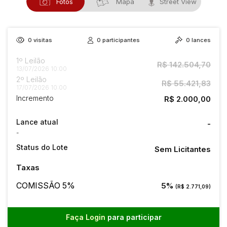
Fotos
Mapa
Street View
0
visitas
0
participantes
0
lances
1º Leilão
R$ 142.504,70
13/07/2026 10:00
2º Leilão
R$ 55.421,83
17/07/2026 10:00
Incremento
R$ 2.000,00
Lance atual
-
-
Status do Lote
Sem Licitantes
Taxas
COMISSÃO 5%
5%
(R$ 2.771,09)
Faça Login
para participar