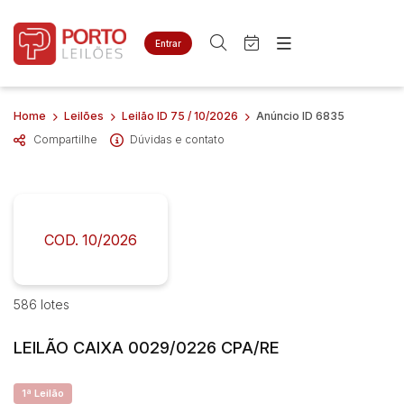
Entrar
Criar conta
Entrar
Site
Busca por palavra-chave
Home
Leilões
Leilão ID 75 / 10/2026
Anúncio ID 6835
Agenda
Home
Compartilhe
Dúvidas e contato
Quem Somos
Quem Somos
Categoria
Subcategoria
Contato
Eventos
Fale Conosco
Busca por categoria
Estados
Cidade
COD. 10/2026
Bairro
Comitente
586 lotes
LEILÃO CAIXA 0029/0226 CPA/RE
Judiciais
Extrajudiciais
Faixa de valor
1ª Leilão
R$
R$
até