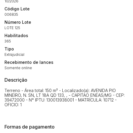
10/2026
Código Lote
Habilite-se para efetuar lances ou
006835
Histórico de Propostas
propostas
Envie sua Proposta
Número Lote
(Art. 895, CPC)
LOTE 125
Data
Usuário
Valor
Habilitados
14/04/2025 18:43:11
TIAGOFELIPE
R$ 1,00
365
Clique aqui para fazer login
14/04/2025 18:43:11
TIAGOFELIPE
R$ 1,00
Tipo
Extrajudicial
14/04/2025 18:43:11
TIAGOFELIPE
R$ 1,00
Recebimento de lances
Somente online
Descrição
Terreno - Área total: 150 m² - Localizado(a): AVENIDA PIO
MINEIRO, N. SN, LT 18A QD 133, , - CAPITAO ENEAS/MG - CEP:
39472000 - N° IPTU: 130013938001 - MATRÍCULA: 10712 -
OFICIO: 1
Formas de pagamento