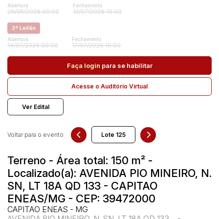
Abertura
Fechamento
28/05/2026 00:00
13/07/2026 10:00
2ª Leilão
Pesquisar
Abertura
Fechamento
14/07/2026 00:00
17/07/2026 10:00
Faça login
para se habilitar
Acesse o Auditório Virtual
Ver Edital
Voltar para o evento
Terreno - Área total: 150 m² -
Localizado(a): AVENIDA PIO MINEIRO, N.
SN, LT 18A QD 133 - CAPITAO
ENEAS/MG - CEP: 39472000
CAPITAO ENEAS - MG
AVENIDA PIO MINEIRO, N. SN, LT 18A QD 133, , -