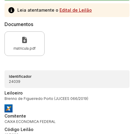
Leia atentamente o
Edital de Leilão
Documentos
matricula.pdf
Identificador
24039
Leiloeiro
Habilite-se para efetuar lances ou
Brenno de Figueiredo Porto (JUCEES 066/2019)
Histórico de Propostas
propostas
Envie sua Proposta
(Art. 895, CPC)
Data
Usuário
Valor
Comitente
CAIXA ECONOMICA FEDERAL
14/04/2025 18:43:11
TIAGOFELIPE
R$ 1,00
Código Leilão
Clique aqui para fazer login
14/04/2025 18:43:11
TIAGOFELIPE
R$ 1,00