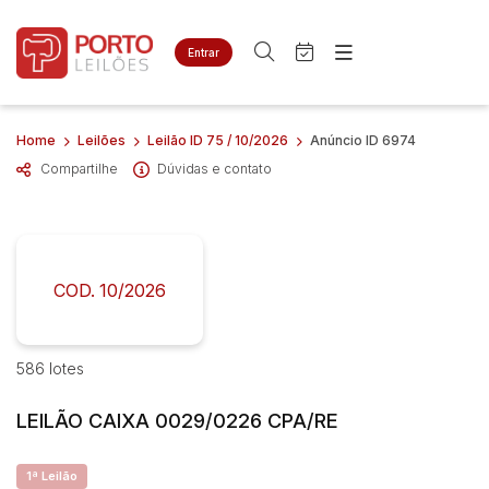
Entrar
Criar conta
Entrar
Site
Busca por palavra-chave
Home
Leilões
Leilão ID 75 / 10/2026
Anúncio ID 6974
Agenda
Home
Compartilhe
Dúvidas e contato
Quem Somos
Quem Somos
Categoria
Subcategoria
Contato
Eventos
Fale Conosco
Busca por categoria
Estados
Cidade
COD. 10/2026
Bairro
Comitente
586 lotes
LEILÃO CAIXA 0029/0226 CPA/RE
Judiciais
Extrajudiciais
Faixa de valor
1ª Leilão
R$
R$
até