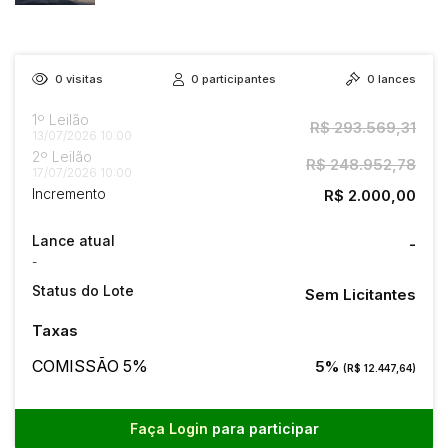
0
visitas
0
participantes
0
lances
1º Leilão
R$ 293.569,31
13/07/2026 10:00
2º Leilão
R$ 248.952,78
17/07/2026 10:00
Incremento
R$ 2.000,00
Lance atual
-
-
Status do Lote
Sem Licitantes
Taxas
COMISSÃO 5%
5%
(R$ 12.447,64)
Faça Login
para participar