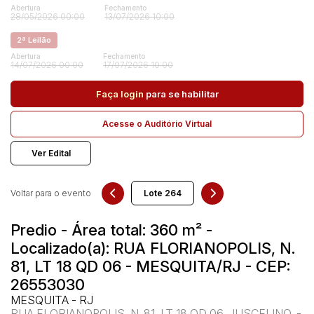
Abertura
Fechamento
28/05/2026 00:00
13/07/2026 10:00
2ª Leilão
Pesquisar
Abertura
Fechamento
14/07/2026 00:00
17/07/2026 10:00
Faça login
para se habilitar
Acesse o Auditório Virtual
Ver Edital
Voltar para o evento
Predio - Área total: 360 m² -
Localizado(a): RUA FLORIANOPOLIS, N.
81, LT 18 QD 06 - MESQUITA/RJ - CEP:
26553030
MESQUITA - RJ
RUA FLORIANOPOLIS, N. 81, LT 18 QD 06, JUSCELINO, -