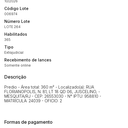
10/2026
14/04/2025 18:43:11
TIAGOFELIPE
R$ 1,00
Código Lote
006974
Número Lote
LOTE 264
Habilitados
365
Tipo
Extrajudicial
Recebimento de lances
Somente online
Descrição
Predio - Área total: 360 m² - Localizado(a): RUA
FLORIANOPOLIS, N. 81, LT 18 QD 06, JUSCELINO, -
MESQUITA/RJ - CEP: 26553030 - N° IPTU: 958810 -
MATRÍCULA: 24039 - OFICIO: 2
Formas de pagamento