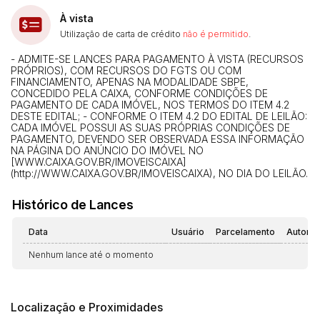
À vista
Utilização de carta de crédito
não é permitido
.
- ADMITE-SE LANCES PARA PAGAMENTO À VISTA (RECURSOS
PRÓPRIOS), COM RECURSOS DO FGTS OU COM
FINANCIAMENTO, APENAS NA MODALIDADE SBPE,
CONCEDIDO PELA CAIXA, CONFORME CONDIÇÕES DE
PAGAMENTO DE CADA IMÓVEL, NOS TERMOS DO ITEM 4.2
DESTE EDITAL; - CONFORME O ITEM 4.2 DO EDITAL DE LEILÃO:
CADA IMÓVEL POSSUI AS SUAS PRÓPRIAS CONDIÇÕES DE
PAGAMENTO, DEVENDO SER OBSERVADA ESSA INFORMAÇÃO
NA PÁGINA DO ANÚNCIO DO IMÓVEL NO
[WWW.CAIXA.GOV.BR/IMOVEISCAIXA]
(http://WWW.CAIXA.GOV.BR/IMOVEISCAIXA), NO DIA DO LEILÃO.
Histórico de Lances
Data
Usuário
Parcelamento
Automá
Nenhum lance até o momento
Localização e Proximidades