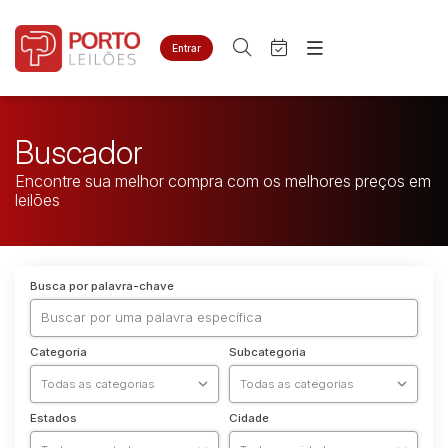
Entrar
Criar conta
Entrar
Site
Agenda
Home
Buscador
Quem Somos
Quem Somos
Encontre sua melhor compra com os melhores preços em
Contato
Eventos
leilões
Fale Conosco
Busca por categoria
Busca por palavra-chave
Categoria
Subcategoria
Estados
Cidade