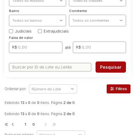
Bairro
Comitente
Judiciais
Extrajudiciais
Faixa de valor
R$
R$
até
Pesquisar
Ordenar por:
Filtros
Exibindo
13
a
0
de
0
itens. Página
2 de 0
.
Exibindo
13
a
0
de
0
itens. Página
2 de 0
.
1
0
Pular para página: